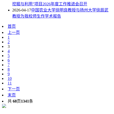
挖掘与利用”项目2026年度工作推进会召开
2026-04-17
中国农业大学徐明良教授与扬州大学徐辰武
教授为我校师生作学术报告
首页
上一页
1
2
3
4
5
6
7
8
9
10
11
下一页
末页
共
68
页
1341
条