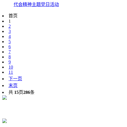
代会精神主题党日活动
首页
1
2
3
4
5
6
7
8
9
10
11
下一页
末页
共
15
页
286
条