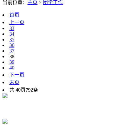
当前位置：
主页
>
团学工作
首页
上一页
33
34
35
36
37
38
39
40
下一页
末页
共
40
页
792
条