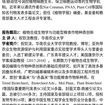
境/胁迫信号调控植物细胞生长、保卫细胞运动等的生物学机
制。近年来以通讯作者在Nat Commun, PNAS, Plant Cell等国际
知名刊物发表多篇论文；担任《植物学报》编委，基金委和教
育部重大人才工程会评专家等。
报告题目
2
：
植物合成生物学与功能型粮食作物种质创新
主 讲 人：
祝钦泷教授，华南农业大学
学者简介：
祝钦泷，华南农业大学农学院教授、博导；亚热带
农业生物资源保护与利用国家重点实验室学术带头人与室委会
委员；入选丁颖拔尖学者、广东青年拔尖人才；美国康奈尔大
学客座副教授（2017-2018）。 长期致力于植物合成生物学、
基因编辑与作物种质创新的基础应用研究，如开发了高效多基
因叠加系统、广靶向碱基编辑系统以及多项基因工程共性技
术，首创“紫晶米”与“赤晶米”等功能粮食作物新种质。在
Trend Biotechnol，Biotechnol Adv，Mol Plant，Plant Biotechnol
J等国际重要期刊发表SCI论文50多篇，封面文章/高被引论文8
篇，总被引5300多次；主持国家及省部级以上项目12项，授权
发明专利16项；兼任中国生物工程学会生物农业分会委员、中