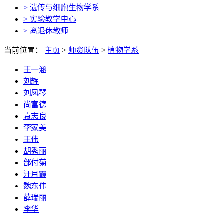
> 遗传与细胞生物学系
> 实验教学中心
> 离退休教师
当前位置：
主页
>
师资队伍
>
植物学系
王一涵
刘辉
刘凤琴
尚富德
袁志良
李家美
王伟
胡秀丽
邰付菊
汪月霞
魏东伟
薛瑞丽
李华