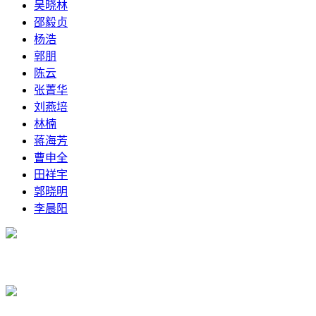
吴晓林
邵毅贞
杨浩
郭朋
陈云
张菁华
刘燕培
林楠
蒋海芳
曹申全
田祥宇
郭晓明
李晨阳