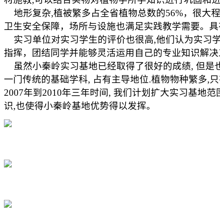
地形复杂
,
植被繁多占全省植物总数的
56%
，很大
卫生安全保障，场所与设施也满足实践教学需要。具
实习单位对实习学生的评价也很高
,
他们认为实习
指挥，
团结同学
并能够灵活运用自己的专业知识解决
虽然小秦岭实习基地已经取得了很好的成绩
,
但是
一门传统的基础学科
,
占有主导地位
.
植物物种繁多
,
只
2007
年到
2010
年三年时间
,
我们计划扩大实习基地范
识
,
也使得小秦岭基地优势得以发挥。