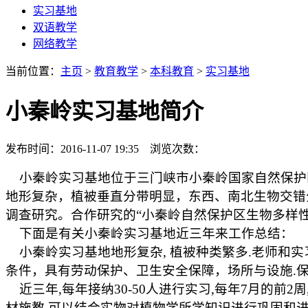
实习基地
双语教学
网络教学
当前位置：
主页
>
教育教学
>
本科教育
>
实习基地
小秦岭实习基地简介
发布时间：2016-11-07 19:35 浏览次数：
小秦岭实习基地位于三门峡市小秦岭国家自然保护
地形复杂，植被垂直分带明显，东西、南北生物交错
调查研究。合作研究的“小秦岭自然保护区生物多样性
下面是有关小秦岭实习基地近三年来工作总结：
小秦岭实习基地地形复杂
,
植被种类繁多
.
老师和实
条件，具有劳动保护、卫生安全保障，场所与设施
.
近三年
,
每年接纳
30-50
人进行实习
,
每年
7
月的前
2
周
材施教
,
可以结合实物对植物学所学知识进行巩固和