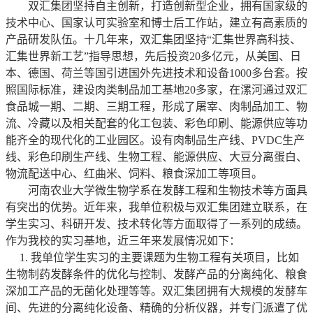
双汇集团坚持自主创新，打造创新型企业，拥有国家级的
技术中心、国家认可实验室和博士后工作站，建立有高素质的
产品研发队伍。十几年来，双汇集团坚持“汇集世界高科技、
汇集世界新工艺”指导思想，先后投资20多亿元，从美国、日
本、德国、荷兰等国引进国外先进技术和设备1000多台套
。
按
照国际标准，建设肉类制品加工基地20多家，在漯河通过双汇
食品城一期、二期、三期工程，形成了屠宰、肉制品加工、物
流、冷藏以及相关配套的化工包装、彩色印刷、能源供应等功
能齐全的现代化的工业园区。设有肉制品生产线
、
PVDC
生产
线、彩色印刷生产线、生物工程
、
能源供应
、
大豆分离蛋白、
物流配送中心、红曲米、饲料、粮食深加工等项目
。
河南农业大学微生物学系在发酵工程和生物技术等方面具
有突出的优势。近年来，我单位积极与双汇集团建立联系，在
学生实习、科研开发、技术转化等方面取得了一系列的成绩。
作为我校的实习基地，近三年来发展情况如下：
1.
我单位学生实习的主要课题为生物工程有关项目，比如
生物制药发酵条件的优化与控制、发酵产品的分离纯化、粮食
深加工产品的无菌化处理等等。双汇集团拥有大规模的发酵车
间、先进的分离纯化设备、精确的分析仪器，并专门派遣了优