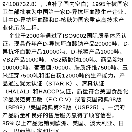
94108732.8
），填补了国内空白；
1995
年被国家
卫生部批准为中国第一家
D-
异抗坏血酸生产企业。
其中
D-
异抗坏血酸和
D-
核糖为国家重点高技术产
业化示范工程。
企业于
2000
年通过了
ISO9002
国际质量体系认
证，现具备年产
D-
异抗坏血酸钠产品
20000
吨、
D-
异抗坏血酸产品
10000
吨、
D-
核糖产品
1000
吨、
VB2
产品
1000
吨、
VB2
磷酸钠
100
吨、商品淀粉
100000
吨、葡萄糖
70000
、肤质纤维
7500
吨、玉
米胚芽
7500
吨和蛋白粉
12000
吨的生产能力。产
品通过犹太认证（
STAR-K
）、清真认证
（
HALAL
）和
HACCP
认证，质量符合美国食品化
学品规范第五版（
F.C.C.V
）或者英国药典
98
版
（
BP98
）
/
美国药典第
25
版（
USP25
）。一流的
产品质量和良好的售后服务赢得了顾客信誉，
85
％以上产品远销到欧洲、美国、澳大利亚、日
本、巴西等国家和地区。