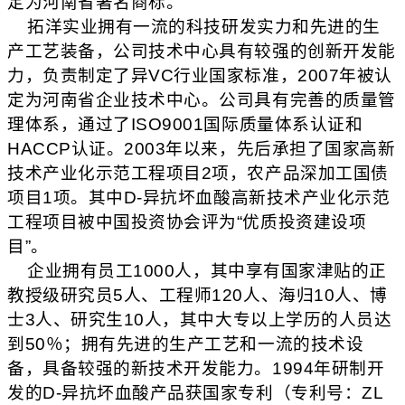
定为河南省著名商标。
拓洋实业拥有一流的科技研发实力和先进的生
产工艺装备，公司技术中心具有较强的创新开发能
力，负责制定了异
VC
行业国家标准，
2007
年被认
定为河南省企业技术中心。公司具有完善的质量管
理体系，通过了
ISO9001
国际质量体系认证和
HACCP
认证。
2003
年以来，先后承担了国家高新
技术产业化示范工程项目
2
项，农产品深加工国债
项目
1
项。其中
D-
异抗坏血酸高新技术产业化示范
工程项目被中国投资协会评为
“
优质投资建设项
目
”
。
企业拥有员工
1000
人，其中享有国家津贴的正
教授级研究员
5
人、工程师
120
人、海归
10
人、博
士
3
人、研究生
10
人，其中大专以上学历的人员达
到
50
％；拥有先进的生产工艺和一流的技术设
备，具备较强的新技术开发能力。
1994
年研制开
发的
D-
异抗坏血酸产品获国家专利（专利号：
ZL