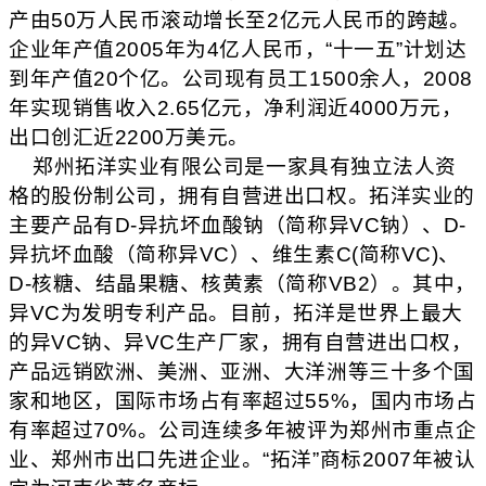
产由
50
万人民币滚动增长至
2
亿元人民币的跨越。
企业年产值
2005
年为
4
亿人民币，
“
十一五
”
计划达
到年产值
20
个亿。公司现有员工
1500
余人，
2008
年实现销售收入
2.65
亿元，净利润近
4000
万元，
出口创汇近
2200
万美元。
郑州拓洋实业有限公司是一家具有独立法人资
格的股份制公司，拥有自营进出口权。拓洋实业的
主要产品有
D-
异抗坏血酸钠（简称异
VC
钠）、
D-
异抗坏血酸（简称异
VC
）、维生素
C(
简称
VC)
、
D-
核糖、结晶果糖、核黄素（简称
VB2
）。其中，
异
VC
为发明专利产品。目前，拓洋是世界上最大
的异
VC
钠、异
VC
生产厂家，拥有自营进出口权，
产品远销欧洲、美洲、亚洲、大洋洲等三十多个国
家和地区，国际市场占有率超过
55%
，国内市场占
有率超过
70%
。公司连续多年被评为郑州市重点企
业、郑州市出口先进企业。
“
拓洋
”
商标
2007
年被认