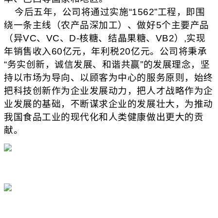
今后五年，公司将通过实施
“1562”
工程，即围
绕一条主线（农产品深加工）、做好
5
个主要产品
（异
VC
、
VC
、
D-
核糖、结晶果糖、
VB2
）
,
实现
年销售收入
60
亿元，年利税
20
亿元。公司将秉承
“
务实创新，诚信发展、和谐共赢
”
的发展理念，坚
持以市场为导向、以顾客为中心的服务原则，始终
把科技创新作为企业发展动力，把人才战略作为企
业发展的基础，不断谋求企业的发展壮大，为推动
我国食品工业的现代化和人类健康做出更大的贡
献。