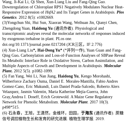
Wang, Ji-Kai Li, Qi Shen, Xun-Liang Liu and Fang-Qing Guo.
Downregulation of Chloroplast RPS1 Negatively Modulates Nuclear Heat-
Responsive Expression of
HsfA2
and Its Target Genes in Arabidopsis.
Plos
Genetics
. 2012 8(5): e1002669.
(3)Yongchun Shi, Hui Sun, Xiaoran Wang, Weihuan Jin, Qianyi Chen,
Zhengdong Yuan,
Haidong Yu
(通讯作者). Physiological and
transcriptomic analyses reveal the molecular networks of responses induced
by exogenous trehalose in plant. PLos one.
doi.org/10.1371/journal.pone.0217204 (JCR三区，IF:2.776)
(4) Xun-Liang Liu
*, Hai-Dong Yu*
(*并列一作), Yuan Guan and Fang-
Qing Guo
.
Carbonylation and Loss-of-Function Analyses of SBPase Reveal
Its Metabolic Interface Role in Oxidative Stress, Carbon Assimilation, and
Multiple Aspects of Growth and Development in Arabidopsis.
Molecular
Plant
.
2012 5(5). p1082-1099.
(5) Fan Yang, Wei Li, Nan Jiang,
Haidong Yu
, Kengo Morohashi,
Wilberforce Zachary Ouma, Daniel E. Morales-Mantilla, Fabio Andres
Gomez-Cano, Eric Mukundi, Luis Daniel Prada-Salcedo, Roberto Alers
Velazquez, Jasmin Valentin, Maria Katherine Mejía-Guerra, John
Gray,Andrea I. Doseff, Erich Grotewold. A Maize Gene Regulatory
Network for Phenolic Metabolism.
Molecular Plant
. 2017 10(3).
p498*515.
(6) 石永春，王旭，王潇然，金维环，田园，
于海东
(通讯作者). 蔗糖
信号调控植物生长和发育的研究进展. 植物生理学报. 2019.