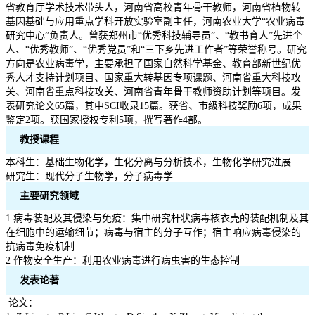
省教育厅学术技术带头人，河南省高校青年骨干教师，河南省植物转
基因基础与应用重点学科开放实验室副主任，河南农业大学“农业病毒
研究中心”负责人。曾获郑州市“优秀科技辅导员”、“教书育人”先进个
人、“优秀教师”、“优秀党员”和“三下乡先进工作者”等荣誉称号。研究
方向是农业病毒学，主要承担了国家自然科学基金、教育部新世纪优
秀人才支持计划项目、国家重大转基因专项课题、河南省重大科技攻
关、河南省重点科技攻关、河南省青年骨干教师资助计划等项目。发
表研究论文65篇，其中SCI收录15篇。获省、市级科技奖励6项，成果
鉴定2项。获国家授权专利5项，撰写著作4部。
教授课程
本科生：基础生物化学，生化分离与分析技术，生物化学研究进展
研究生：现代分子生物学，分子病毒学
主要研究领域
1 病毒装配及其侵染与免疫：集中研究杆状病毒核衣壳的装配机制及其
在细胞中的运输细节；病毒与宿主的分子互作；宿主响应病毒侵染的
抗病毒免疫机制
2 作物安全生产：利用农业病毒进行病虫害的生态控制
发表论著
论文：