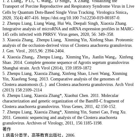
1. Z Liang，P Li，C Wang，D Singh，X Zhang. Visualizing the
Transport of Porcine Reproductive and Respiratory Syndrome Virus in Live
Cells by Quantum Dots-Based Single Virus Tracking. Virologica Sinica，
2020, 35(4):407-416. https://doi.org/10.100 7/s12250-019-00187-0.
2. Zhenpu Liang, Liang Wang, Hui Wu, Deepali Singh, Xiaoxia Zhang.
Integrative analysis of microRNA and mRNA expression profiles in MARC-
145 cells infected with PRRSV. Virus genes, 2020, 56: 349–358.
3. Xiaoxia Zhang, Zhenpu Liang, Xinming Yin, Xinfeng Shao. Proteomic
analysis of the occlusion-derived virus of Clostera anachoreta granulovirus.
J. Gen. Virol., 2015,96: 2394-2404.
4. Xiaoxia Zhang，Zhenpu Liang，Xinming Yin，Jianlin Wang，Xinfeng
Shao. 2014. Complete genome sequence of Agrotis segetum granulovirus
Shanghai strain. Arch Virol (2014), 159:1859-1872
5. Zhenpu Liang, Xiaoxia Zhang, Xinfeng Shao, Liwei Wang, Xinming
Yin, Xiaofeng Song. 2013. Comparative analysis of the genomes of
Clostera anastomosis (L.) and Clostera anachoreta granulovirus. Arch Virol
(2013) 158:2109–2114
6. Zhenpu Liang, Xiaoxia Zhang*, Xiaohui Chen. 2011. Molecular
characterization and genetic organization of the BamHI-C fragment of
Clostera anachoreta granulovirus. Virus Genes, 2011, 42:150-152.
7. Zhenpu Liang, Xiaoxia Zhang*, Xinming Yin, Sumei Cao, Feng Xu.
2011. Genomic sequencing and analysis of the Clostera anachoreta
granulovirus. Archives of Virology, 2011, 156:1185-1198.
著作
1.病毒分类学，高等教育出版社，2006.