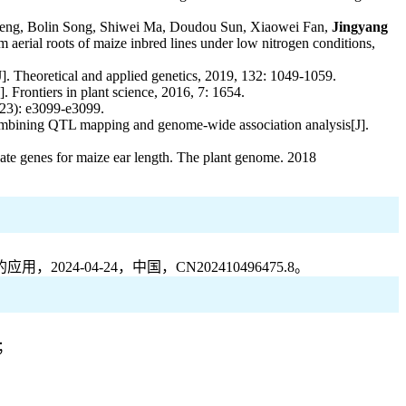
heng, Bolin Song, Shiwei Ma, Doudou Sun, Xiaowei Fan,
Jingyang
m aerial roots of maize inbred lines under low nitrogen conditions,
[J]. Theoretical and applied genetics, 2019, 132: 1049-1059.
 Frontiers in plant science, 2016, 7: 1654.
8(23): e3099-e3099.
by combining QTL mapping and genome-wide association analysis[J].
didate genes for maize ear length. The plant genome. 2018
-04-24，中国，CN202410496475.8。
；