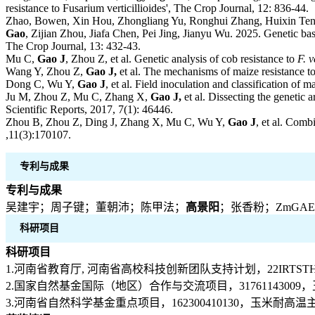
resistance to Fusarium verticillioides', The Crop Journal, 12: 836-44.
Zhao, Bowen, Xin Hou, Zhongliang Yu, Ronghui Zhang, Huixin Teng
Gao
, Zijian Zhou, Jiafa Chen, Pei Jing, Jianyu Wu. 2025. Genetic basi
The Crop Journal, 13: 432-43.
Mu C,
Gao J
, Zhou Z, et al. Genetic analysis of cob resistance to
F. v
Wang Y, Zhou Z,
Gao J,
et al. The mechanisms of maize resistance to
Dong C, Wu Y,
Gao J
, et al. Field inoculation and classification of
Ju M, Zhou Z, Mu C, Zhang X,
Gao J,
et al. Dissecting the genetic 
Scientific Reports, 2017, 7(1): 46446.
Zhou B, Zhou Z, Ding J, Zhang X, Mu C, Wu Y,
Gao J
, et al. Comb
,11(3):170107.
专利与成果
专利与成果
吴建宇；周子键；董朝沛；陈甲法；
高景阳
；张香粉；ZmGAE
科研项目
科研项目
1.河南省教育厅, 河南省高校科技创新团队支持计划，22IRTST
2.国家自然基金国际（地区）合作与交流项目，31761143009，
3.河南省自然科学基金重点项目，162300410130，玉米耐高温