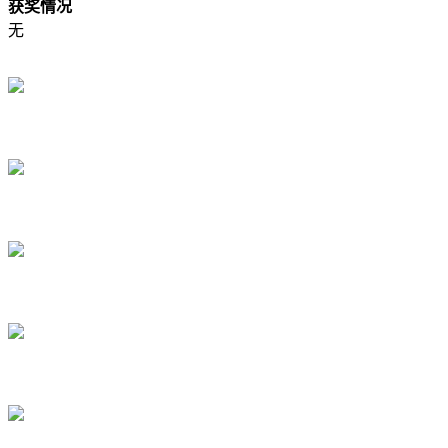
获奖情况
无