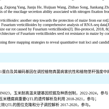
, Ziqiong Yang, Jianju He, Huijuan Wang, Zhihao Song, Jiankang Z
s of the mucilage secretion ability associated with nitrogen fixation fro
erticillioides
: another step towards the protection of maize from ear rot
 Fusarium verticillioides by comprehensive analysis of RNA-seq data[J].
 maize ear rot caused by Fusarium verticillioides[J]. Bio-protocol, 2018, 
architecture of Fusarium verticillioides seed rot resistance in maize 
ining three mapping strategies to reveal quantitative trait loci and can
1蛋白及其编码基因在调控植物真菌病害抗性和植物茎秆强度中的应用，2024
HN023，玉米耐高温关键基因挖掘及种质创制，2022-2024，参与
玉米穗腐病重要QTL的遗传解析及利用 2018-2021，参与；
主效QTL的图位克隆和分子调控解析 2017-2020，参与。