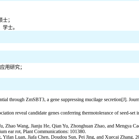
，硕士；
业，学士。
种应用研究；
otential through ZmSBT3, a gene suppressing mucilage secretion[J]. J
tion reveal candidate genes conferring thermotolerance of seed-set in
u, Zhao Wang, Jianju He, Qian Yu, Zhonghuan Zhao, and Mengya Cao. 
rium ear rot, Plant Communications: 101380.
 Yifan Luan, Jiafa Chen, Doudou Sun, Pei Jing, and Xuecai Zhang. 20