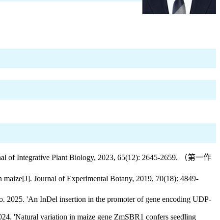
ournal of Integrative Plant Biology, 2023, 65(12): 2645-2659. （第一作
 maize[J]. Journal of Experimental Botany, 2019, 70(18): 4849-
2025. 'An InDel insertion in the promoter of gene encoding UDP-
24. 'Natural variation in maize gene ZmSBR1 confers seedling