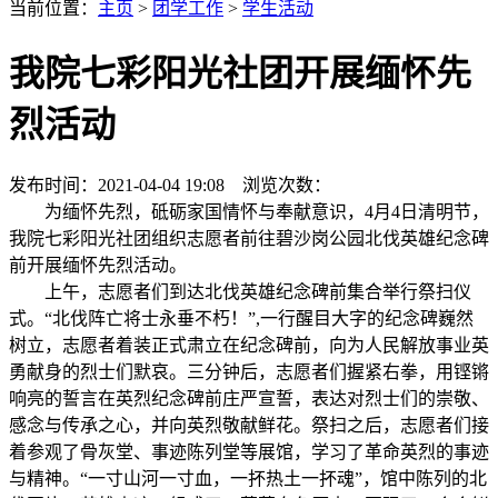
当前位置：
主页
>
团学工作
>
学生活动
我院七彩阳光社团开展缅怀先
烈活动
发布时间：2021-04-04 19:08 浏览次数：
为缅怀先烈，砥砺家国情怀与奉献意识，4月4日清明节，
我院七彩阳光社团组织志愿者前往碧沙岗公园北伐英雄纪念碑
前开展缅怀先烈活动。
上午，志愿者们到达北伐英雄纪念碑前集合举行祭扫仪
式。“北伐阵亡将士永垂不朽！”,一行醒目大字的纪念碑巍然
树立，志愿者着装正式肃立在纪念碑前，向为人民解放事业英
勇献身的烈士们默哀。三分钟后，志愿者们握紧右拳，用铿锵
响亮的誓言在英烈纪念碑前庄严宣誓，表达对烈士们的崇敬、
感念与传承之心，并向英烈敬献鲜花。祭扫之后，志愿者们接
着参观了骨灰堂、事迹陈列堂等展馆，学习了革命英烈的事迹
与精神。“一寸山河一寸血，一抔热土一抔魂”，馆中陈列的北