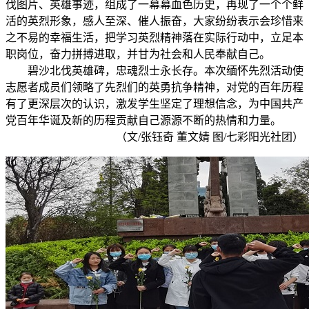
伐图片、英雄事迹，组成了一幕幕血色历史，再现了一个个鲜
活的英烈形象，感人至深、催人振奋，大家纷纷表示会珍惜来
之不易的幸福生活，把学习英烈精神落在实际行动中，立足本
职岗位，奋力拼搏进取，并甘为社会和人民奉献自己。
碧沙北伐英雄碑，忠魂烈士永长存。本次缅怀先烈活动使
志愿者成员们领略了先烈们的英勇抗争精神，对党的百年历程
有了更深层次的认识，激发学生坚定了理想信念，为中国共产
党百年华诞及新的历程贡献自己源源不断的热情和力量。
（文/张钰奇 董文婧 图/七彩阳光社团）