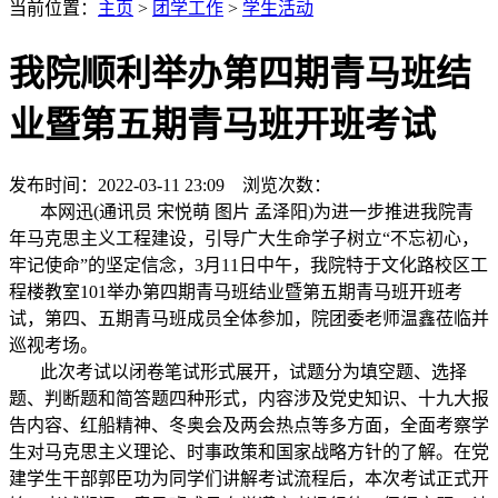
当前位置：
主页
>
团学工作
>
学生活动
我院顺利举办第四期青马班结
业暨第五期青马班开班考试
发布时间：2022-03-11 23:09 浏览次数：
本网迅(通讯员 宋悦萌 图片 孟泽阳)为进一步推进我院青
年马克思主义工程建设，引导广大生命学子树立“不忘初心，
牢记使命”的坚定信念，3月11日中午，我院特于文化路校区工
程楼教室101举办第四期青马班结业暨第五期青马班开班考
试，第四、五期青马班成员全体参加，院团委老师温鑫莅临并
巡视考场。
此次考试以闭卷笔试形式展开，试题分为填空题、选择
题、判断题和简答题四种形式，内容涉及党史知识、十九大报
告内容、红船精神、冬奥会及两会热点等多方面，全面考察学
生对马克思主义理论、时事政策和国家战略方针的了解。在党
建学生干部郭臣功为同学们讲解考试流程后，本次考试正式开