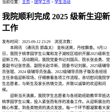
当前位置：
主页
>
团学工作
>
学生活动
我院顺利完成 2025 级新生迎新
工作
发布时间：2025-09-12 23:29 浏览次数：
本网讯 （通讯员 郭森太） 金秋送爽，丹桂飘香。9月12
日，我院于桃李园学生公寓和龙子湖校区组织开展2025级新生
迎新工作。活动期间，我院党委书记刘国兵、院长张会勇、党
委副书记张世昌、副院长赵华新、团委书记刘展，2025级辅导
员张琨、2024 级辅导员张晶、2022级辅导员陈子璇及各班班
主任亲临迎新现场，仔细察看各项工作流程，亲切慰问我院学
生志愿者，与新生及家长热情交流，并致以诚挚的欢迎和问
候。
迎新当天清晨，我院学生志愿者与各班助班助教早早抵达
桃李园学生公寓，投入紧张而有序的准备工作。从迎新展台的
精心布置，到各类物资的清点发放，每一个环节都凝聚着大家