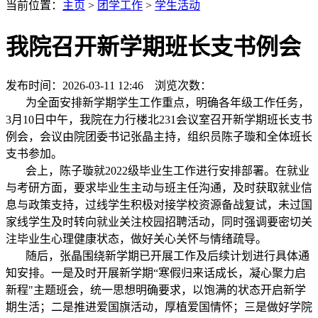
当前位置：
主页
>
团学工作
>
学生活动
我院召开新学期班长支书例会
发布时间：2026-03-11 12:46 浏览次数：
为全面安排新学期学生工作重点，明确各年级工作任务，
3月10日中午，我院在力行楼北231会议室召开新学期班长支书
例会，会议由院团委书记张晶主持，组织员陈子璇和全体班长
支书参加。
会上，陈子璇就2022级毕业生工作进行安排部署。在就业
与考研方面，要求毕业生主动与班主任沟通，及时获取就业信
息与政策支持，过线学生积极对接学校资源备战复试，未过国
家线学生及时转向就业关注校园招聘活动，同时强调要密切关
注毕业生心理健康状态，做好关心关怀与情绪疏导。
随后，张晶围绕新学期已开展工作及后续计划进行具体通
知安排。一是及时开展新学期“寒假归来话成长，凝心聚力启
新程"主题班会，统一思想明确要求，以饱满的状态开启新学
期生活；二是推进爱国旗活动，厚植爱国情怀；三是做好学院