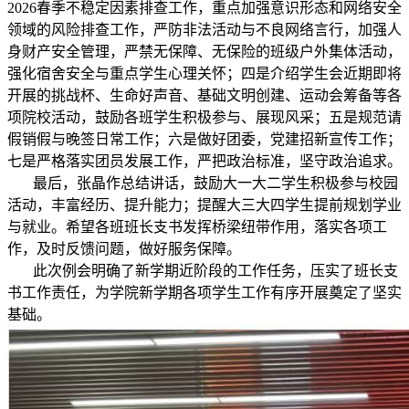
2026春季不稳定因素排查工作，重点加强意识形态和网络安全
领域的风险排查工作，严防非法活动与不良网络言行，加强人
身财产安全管理，严禁无保障、无保险的班级户外集体活动，
强化宿舍安全与重点学生心理关怀；四是介绍学生会近期即将
开展的挑战杯、生命好声音、基础文明创建、运动会筹备等各
项院校活动，鼓励各班学生积极参与、展现风采；五是规范请
假销假与晚签日常工作；六是做好团委，党建招新宣传工作；
七是严格落实团员发展工作，严把政治标准，坚守政治追求。
最后，张晶作总结讲话，鼓励大一大二学生积极参与校园
活动，丰富经历、提升能力；提醒大三大四学生提前规划学业
与就业。希望各班班长支书发挥桥梁纽带作用，落实各项工
作，及时反馈问题，做好服务保障。
此次例会明确了新学期近阶段的工作任务，压实了班长支
书工作责任，为学院新学期各项学生工作有序开展奠定了坚实
基础。