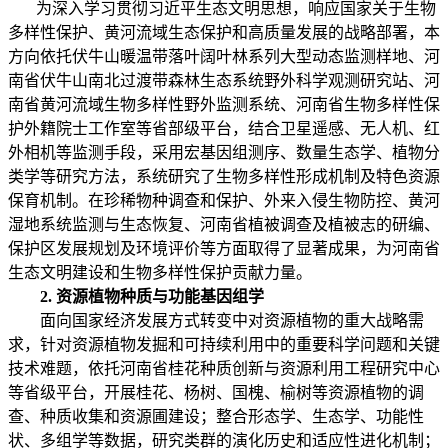
为深入学习贯彻习近平生态文明思想，响应国家关于生物
多样性保护、黄河流域生态保护和高质量发展的战略部署，本
方向依托伏牛山暖温带落叶阔叶林系列大型动态监测样地、河
南省伏牛山南北过渡带森林生态系统野外科学观测研究站、河
南省黄河流域生物多样性野外监测系统、河南省生物多样性保
护外籍院士工作室等省部级平台，结合卫星遥感、无人机、红
外相机等监测手段，采用宏基因组测序、数量生态学、植物分
类学等研究方法，系统研究了生物多样性形成机制及特色资源
保育机制。在珍稀物种调查和保护、外来入侵生物防控、黄河
湿地系统监测与生态恢复、河南省植被调查及植被志的研编、
保护区发展规划及环境评价等方面取得了显著成果，为河南省
生态文明建设和生物多样性保护贡献力量。
2.
资源植物种质与功能基因组学
面向国家经济发展方式转变中对资源植物的重大战略需
求，针对资源植物发掘和可持续利用中的重要科学问题和关键
技术难题，依托河南省桂花种质创新与资源利用工程研究中心
等省级平台，开展桂花、杨树、国槐、榆树等资源植物的调
查、种质收集和资源圃建设；整合形态学、生态学、功能性
状、多组学等数据，研究类群的演化历史和适应性进化机制；