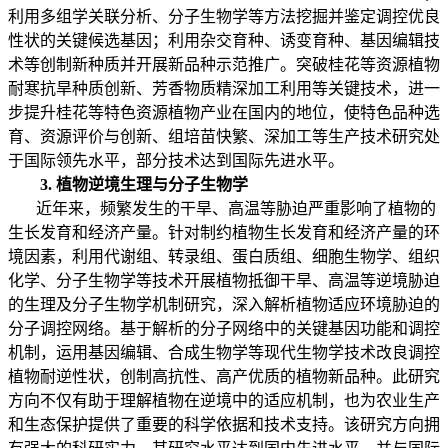
利用多组学关联分析、分子生物学等方法挖掘并鉴定调控优良
性状的关键候选基因；利用杂交育种、诱变育种、基因编辑技
术等创制新种质并开展新品种示范推广。突破桂花等资源植物
耐寒抗旱种质创新、芳香物质精深加工利用等关键技术，进一
步提升桂花等特色资源植物产业在国内的地位，使特色品种选
育、资源评价与创新、组培苗快繁、深加工等生产技术研究处
于国际领先水平，部分技术达到国际先进水平。
3. 植物逆境生理与分
子
生物学
近年来，频繁发生的干旱、高温等胁迫严重影响了植物的
生长发育和经济产量。针对制约植物生长发育和经济产量的环
境因素，利用代谢组、转录组、蛋白质组、细胞生物学、组织
化学、分子生物学等技术开展植物抵御干旱、高温等逆境胁迫
的生理及分子生物学机制研究，深入解析植物适应环境胁迫的
分子调控网络。基于解析的分子网络中的关键基因功能和调控
机制，运用基因编辑、合成生物学等现代生物学技术改良调控
植物耐逆性状，创制高抗性、高产优质的植物新品种。此研究
方向不仅有助于理解植物在逆境中的适应机制，也为农业生产
和生态保护提供了重要的科学依据和技术支持。该研究方向拥