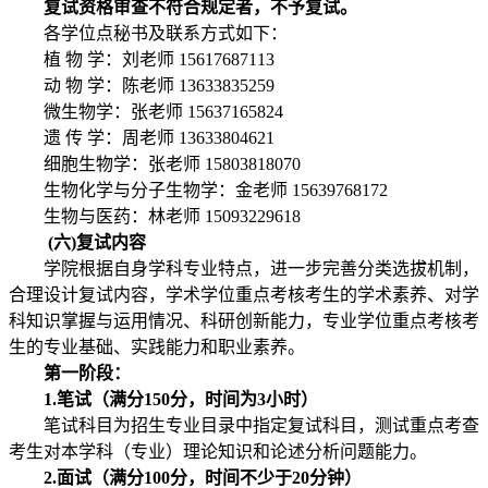
复试资格审查不符合规定者，不予复试。
各学位点秘书及联系方式如下：
植 物 学：刘老师 15617687113
动 物 学：陈老师 13633835259
微生物学：张老师 15637165824
遗 传 学：周老师 13633804621
细胞生物学：张老师 15803818070
生物化学与分子生物学：金老师 15639768172
生物与医药：林老师 15093229618
(
六)复试内容
学院根据自身学科专业特点，进一步完善分类选拔机制，
合理设计复试内容，学术学位重点考核考生的学术素养、对学
科知识掌握与运用情况、科研创新能力，专业学位重点考核考
生的专业基础、实践能力和职业素养。
第一阶段：
1.
笔试（满分150分，时间为3小时）
笔试科目为招生专业目录中指定复试科目，测试重点考查
考生对本学科（专业）理论知识和论述分析问题能力。
2.
面试（满分100分，时间不少于20分钟）