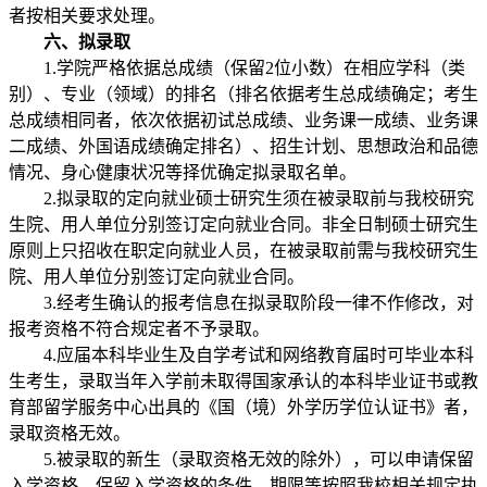
者按相关要求处理。
六、拟录取
1.学院严格依据总成绩（保留2位小数）在相应学科（类
别）、专业（领域）的排名（排名依据考生总成绩确定；考生
总成绩相同者，依次依据初试总成绩、业务课一成绩、业务课
二成绩、外国语成绩确定排名）、招生计划、思想政治和品德
情况、身心健康状况等择优确定拟录取名单。
2.拟录取的定向就业硕士研究生须在被录取前与我校研究
生院、用人单位分别签订定向就业合同。非全日制硕士研究生
原则上只招收在职定向就业人员，在被录取前需与我校研究生
院、用人单位分别签订定向就业合同。
3.经考生确认的报考信息在拟录取阶段一律不作修改，对
报考资格不符合规定者不予录取。
4.应届本科毕业生及自学考试和网络教育届时可毕业本科
生考生，录取当年入学前未取得国家承认的本科毕业证书或教
育部留学服务中心出具的《国（境）外学历学位认证书》者，
录取资格无效。
5.被录取的新生（录取资格无效的除外），可以申请保留
入学资格，保留入学资格的条件、期限等按照我校相关规定执