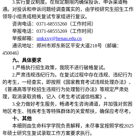
3.实行复议制度。在规定期限内确保投诉、申诉渠道畅
通。对投诉和申诉问题经调查属实的，由学校研究生招生工作
领导小组责成相关复试专家组进行复议。
咨询电话：0371-68555260（工作时间）
举报电话：0371-68555269（工作时间）
举报邮箱：
smkxxy@henau.edu.cn
通讯地址：郑州市郑东新区平安大道218号（邮编：
450046）
九、具体要求
1.严格执行招生政策，我院不进行破格复试。
2.严肃违规违纪行为。在复试过程中存在违规、违纪行为
的考生，一经查实，即按照《国家教育考试违规处理办法》、
《普通高等学校招生违规行为处理暂行办法》等规定严肃处
理，取消录取资格，记入《考生考试诚信档案》。
3.全力做好考生服务，畅通考生咨询通道，并加强对贫困
地区考生、残疾考生等特殊群体的关爱帮扶，确保应考尽考。
十、其他
本细则由生命科学学院负责解释，未尽事宜按照学校2025
年硕士研究生复试录取工作方案要求执行。