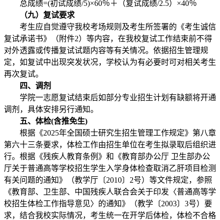
总成绩=(初试成绩/5)×60％＋（复试成绩/2.5）×40％
（九）复试要求
考生应自觉遵守我校考场规则及考生所签署的《考生诚信
复试承诺书》（附件2）等内容，在我校复试工作结束前不得
对外透露或传播复试试题内容等有关情况。依据招生管理规
定，如复试中出现突发状况，学校认为有必要时可对相关考生
再次复试。
四、调剂
学院一志愿复试结束后如部分专业招生计划有缺额将开通
调剂，具体安排另行通知。
五、体检(含推免生)
根据《2025年全国硕士研究生招生管理工作规定》第八章
第六十三条要求，体检工作由招生单位在考生拟录取后组织进
行。根据《残疾人教育条例》和《教育部办公厅 卫生部办公
厅关于普通高等学校招生学生入学身体检查取消乙肝项目检测
有关问题的通知》（教学厅〔2010〕2号）等文件规定，参照
《教育部、卫生部、中国残疾人联合会关于印发〈普通高等学
校招生体检工作指导意见〉的通知》（教学〔2003〕3号）要
求，结合我校实际情况，考生统一在开学后体检，体检不合格