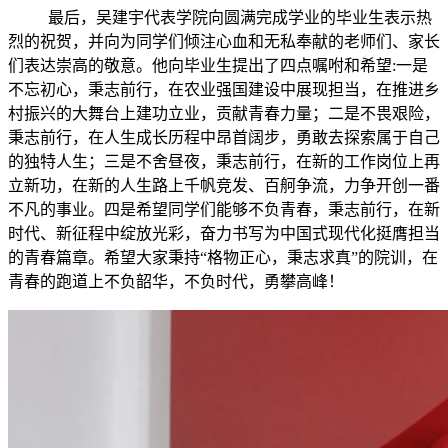
最后，吴建宇代表学院向圆满完成学业的毕业生表示热
烈的祝贺，并向为同学们倾注心血和无私奉献的老师们、家长
们表达崇高的敬意。他向毕业生提出了四点嘱咐和希望:一是
不忘初心，秉志前行，在农业强国建设中展现担当，在推进乡
村振兴的大舞台上建功立业，贡献青春力量；二是不畏艰险，
秉志前行，在人生成长历程中昂首阔步，勇敢去探索属于自己
的独特人生；三是不舍昼夜，秉志前行，在新的工作岗位上再
立新功，在新的人生路上千帆竞发、百舸争流，力争开创一番
不凡的事业。四是希望同学们能够不负青春，秉志前行，在新
时代、新征程中绽放光彩，奋力书写为中国式现代化挺膺担当
的青春篇章。希望大家秉持“格物正心，秉志求真”的院训，在
青春的跑道上不负韶华，不负时代，勇攀高峰！