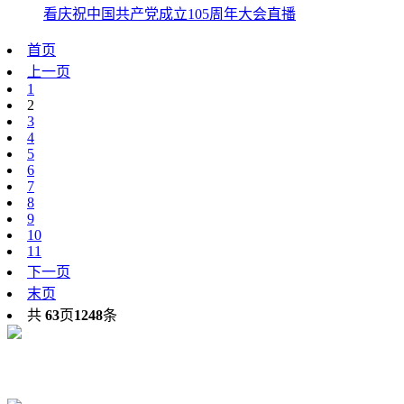
看庆祝中国共产党成立105周年大会直播
首页
上一页
1
2
3
4
5
6
7
8
9
10
11
下一页
末页
共
63
页
1248
条