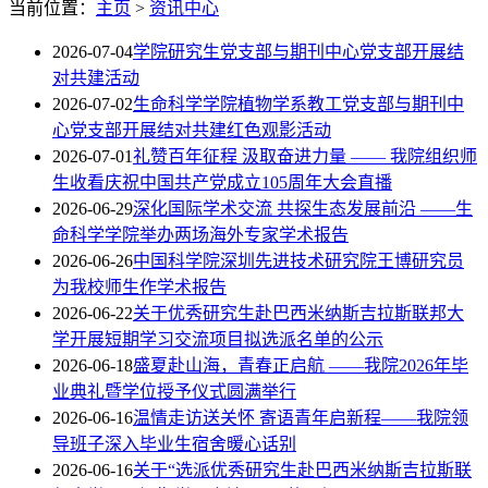
当前位置：
主页
>
资讯中心
2026-07-04
学院研究生党支部与期刊中心党支部开展结
对共建活动
2026-07-02
生命科学学院植物学系教工党支部与期刊中
心党支部开展结对共建红色观影活动
2026-07-01
礼赞百年征程 汲取奋进力量 —— 我院组织师
生收看庆祝中国共产党成立105周年大会直播
2026-06-29
深化国际学术交流 共探生态发展前沿 ——生
命科学学院举办两场海外专家学术报告
2026-06-26
中国科学院深圳先进技术研究院王博研究员
为我校师生作学术报告
2026-06-22
关于优秀研究生赴巴西米纳斯吉拉斯联邦大
学开展短期学习交流项目拟选派名单的公示
2026-06-18
盛夏赴山海，青春正启航 ——我院2026年毕
业典礼暨学位授予仪式圆满举行
2026-06-16
温情走访送关怀 寄语青年启新程——我院领
导班子深入毕业生宿舍暖心话别
2026-06-16
关于“选派优秀研究生赴巴西米纳斯吉拉斯联