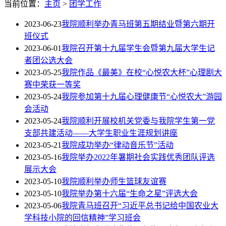
当前位置：
主页
>
团学工作
2023-06-23
我院顺利举办青马班第五期结业暨第六期开
班仪式
2023-06-01
我院召开第十九届学生会暨第九届大学生记
者团公选大会
2023-05-25
我院作品《最美》在校“心悦农大杯”心理剧大
赛中荣获一等奖
2023-05-24
我院参加第十九届心理健康节“心悦农大”游园
会活动
2023-05-24
我院顺利开展校机关党委与我院学生第一党
支部共建活动——大学生职业生涯规划讲座
2023-05-21
我院成功举办“律动音乐节”活动
2023-05-16
我院举办2022年暑期社会实践优秀团队评选
展示大会
2023-05-10
我院顺利举办师生篮球友谊赛
2023-05-10
我院举办第十六届“生命之星”评选大会
2023-05-06
我院青马班召开“习近平总书记给中国农业大
学科技小院的回信精神”学习班会